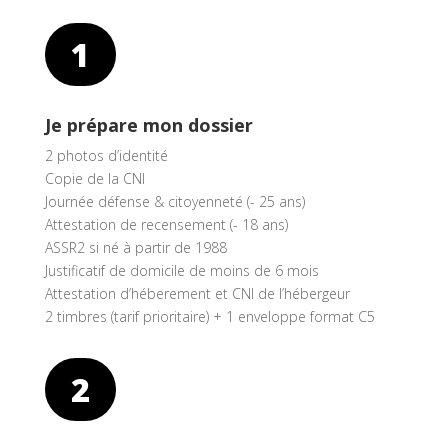
1
Je prépare mon dossier
2 photos d’identité
Copie de la CNI
Journée défense & citoyenneté (- 25 ans)
Attestation de recensement (- 18 ans)
ASSR2 si né à partir de 1988
Justificatif de domicile de moins de 6 mois
Attestation d’héberement et CNI de l’hébergeur
2 timbres (tarif prioritaire) + 1 enveloppe format C5
2